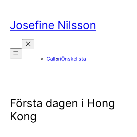
Hoppa
till
Josefine Nilsson
innehåll
Galleri
Önskelista
Första dagen i Hong
Kong