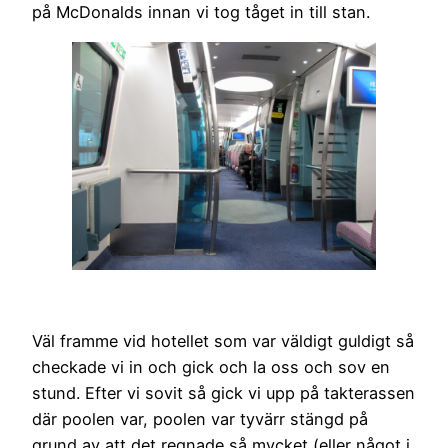
på McDonalds innan vi tog tåget in till stan.
Väl framme vid hotellet som var väldigt guldigt så
checkade vi in och gick och la oss och sov en
stund. Efter vi sovit så gick vi upp på takterassen
där poolen var, poolen var tyvärr stängd på
grund av att det regnade så mycket (eller något i