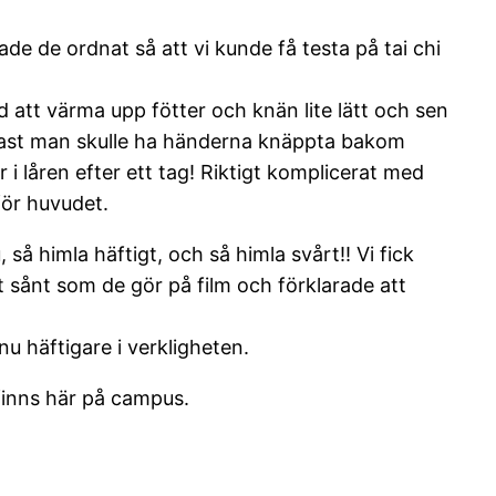
de de ordnat så att vi kunde få testa på tai chi
ed att värma upp fötter och knän lite lätt och sen
 fast man skulle ha händerna knäppta bakom
i låren efter ett tag! Riktigt komplicerat med
för huvudet.
 så himla häftigt, och så himla svårt!! Vi fick
et sånt som de gör på film och förklarade att
u häftigare i verkligheten.
finns här på campus.