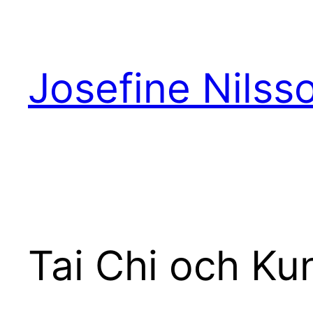
Hoppa
till
innehåll
Josefine Nilss
Tai Chi och Ku