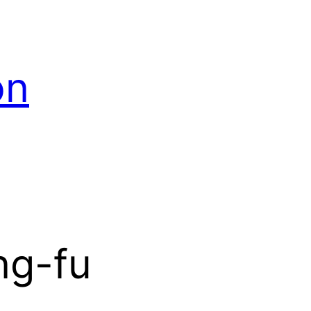
on
ng-fu