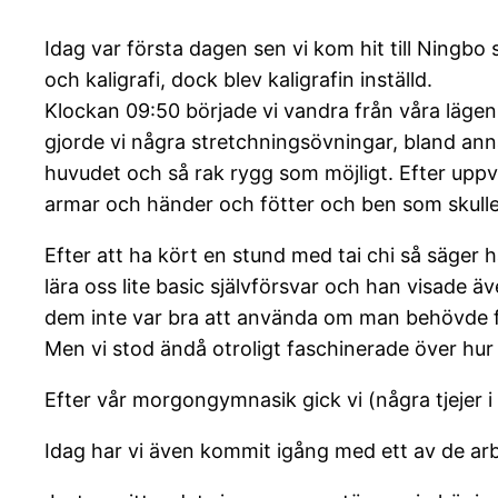
Idag var första dagen sen vi kom hit till Ningbo
och kaligrafi, dock blev kaligrafin inställd.
Klockan 09:50 började vi vandra från våra lägenhe
gjorde vi några stretchningsövningar, bland a
huvudet och så rak rygg som möjligt. Efter uppvä
armar och händer och fötter och ben som skulle å
Efter att ha kört en stund med tai chi så säger ha
lära oss lite basic självförsvar och han visade ä
dem inte var bra att använda om man behövde fö
Men vi stod ändå otroligt faschinerade över hur
Efter vår morgongymnasik gick vi (några tjejer
Idag har vi även kommit igång med ett av de arb