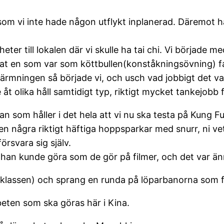
 som vi inte hade någon utflykt inplanerad. Däremot ha
ter till lokalen där vi skulle ha tai chi. Vi började m
nnat en som var som köttbullen(konståkningsövning)
rmningen så började vi, och usch vad jobbigt det var 
t olika håll samtidigt typ, riktigt mycket tankejobb 
n som håller i det hela att vi nu ska testa på Kung Fu,
ven några riktigt häftiga hoppsparkar med snurr, ni v
rsvara sig själv.
 han kunde göra som de gör på filmer, och det var änn
 i klassen) och sprang en runda på löparbanorna som 
eten som ska göras här i Kina.