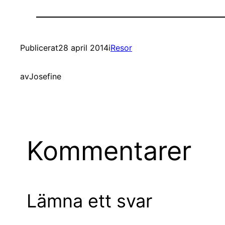
Publicerat
28 april 2014
i
Resor
av
Josefine
Kommentarer
Lämna ett svar