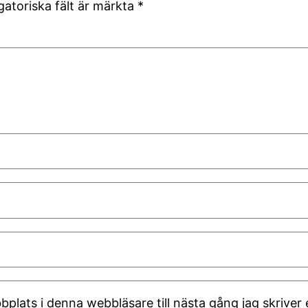
gatoriska fält är märkta
*
plats i denna webbläsare till nästa gång jag skrive