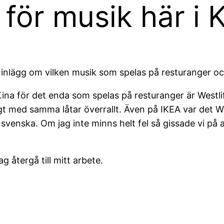
för musik här i 
tet inlägg om vilken musik som spelas på resturanger 
i Kina för det enda som spelas på resturanger är West
atigt med samma låtar överrallt. Även på IKEA var det W
 svenska. Om jag inte minns helt fel så gissade vi på 
g återgå till mitt arbete.